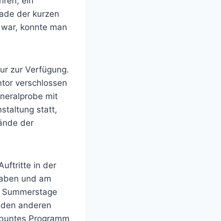
hren, ein
eade der kurzen
 war, konnte man
ur zur Verfügung.
ntor verschlossen
neralprobe mit
staltung statt,
ände der
ftritte in der
 haben und am
im Summerstage
n den anderen
n buntes Programm