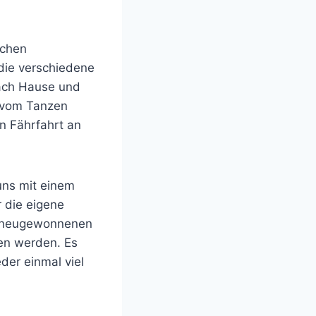
schen
 die verschiedene
nach Hause und
 vom Tanzen
n Fährfahrt an
uns mit einem
 die eigene
er neugewonnenen
hen werden. Es
der einmal viel