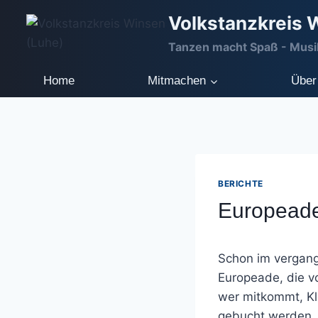
Zum
Volkstanzkreis 
Inhalt
Tanzen macht Spaß - Musik
springen
Home
Mitmachen
Über
BERICHTE
Europeade
Schon im vergang
Europeade, die vo
wer mitkommt, Kl
gebucht werden. 