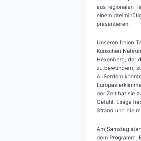
aus regionalen Tä
einem dreiminütig
präsentieren.
Unseren freien Ta
Kurischen Nehrung
Hexenberg, der d
zu bewundern, z
Außerdem konnten
Europas erklimme
der Zeit hat sie
Gefühl. Einige h
Strand und die m
Am Samstag stand
dem Programm. Be