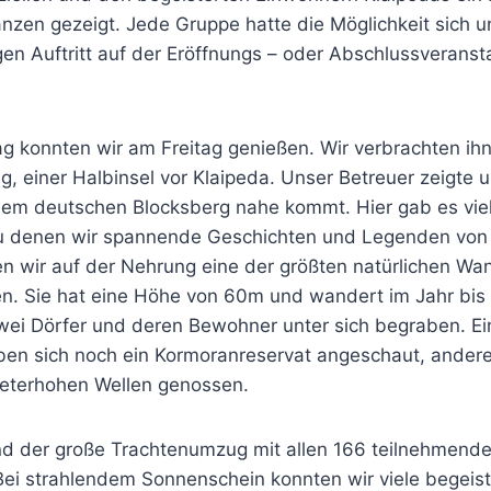
nzen gezeigt. Jede Gruppe hatte die Möglichkeit sich u
en Auftritt auf der Eröffnungs – oder Abschlussveranst
g konnten wir am Freitag genießen. Wir verbrachten ihn
, einer Halbinsel vor Klaipeda. Unser Betreuer zeigte 
em deutschen Blocksberg nahe kommt. Hier gab es viel
u denen wir spannende Geschichten und Legenden von 
 wir auf der Nehrung eine der größten natürlichen W
n. Sie hat eine Höhe von 60m und wandert im Jahr bis
 zwei Dörfer und deren Bewohner unter sich begraben. 
aben sich noch ein Kormoranreservat angeschaut, ande
eterhohen Wellen genossen.
 der große Trachtenumzug mit allen 166 teilnehmend
i strahlendem Sonnenschein konnten wir viele begeist