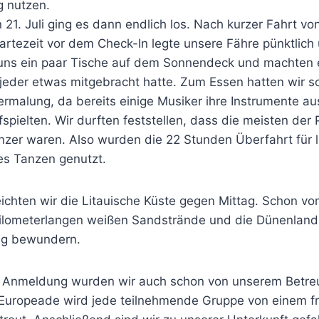
g nutzen.
21. Juli ging es dann endlich los. Nach kurzer Fahrt v
artezeit vor dem Check-In legte unsere Fähre pünktlich
 uns ein paar Tische auf dem Sonnendeck und machten
 jeder etwas mitgebracht hatte. Zum Essen hatten wir s
ermalung, da bereits einige Musiker ihre Instrumente a
pielten. Wir durften feststellen, dass die meisten der
änzer waren. Also wurden die 22 Stunden Überfahrt für 
es Tanzen genutzt.
ichten wir die Litauische Küste gegen Mittag. Schon vo
ilometerlangen weißen Sandstrände und die Dünenland
ng bewundern.
len Anmeldung wurden wir auch schon von unserem Betre
 Europeade wird jede teilnehmende Gruppe von einem fre