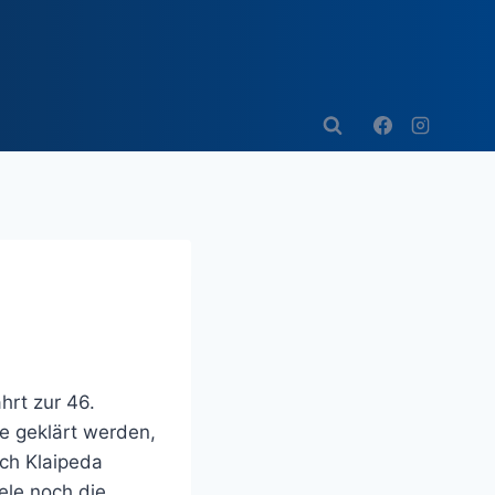
rt zur 46.
te geklärt werden,
ach Klaipeda
ele noch die