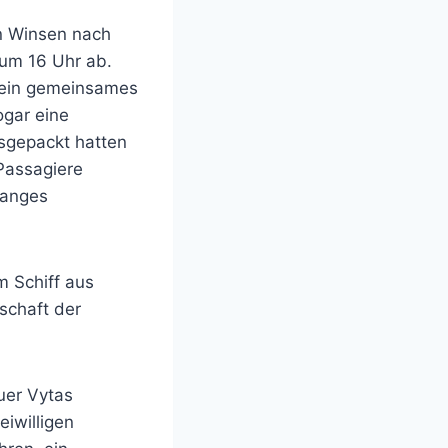
on Winsen nach
 um 16 Uhr ab.
 ein gemeinsames
ogar eine
usgepackt hatten
 Passagiere
langes
m Schiff aus
schaft der
uer Vytas
iwilligen