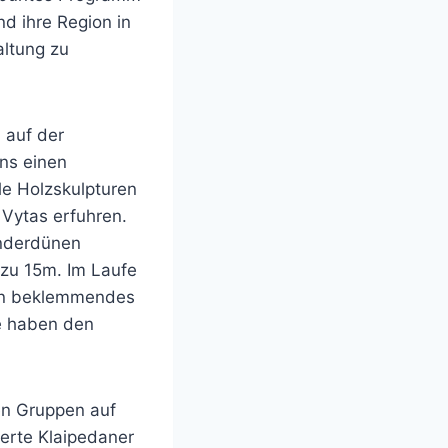
nd ihre Region in
altung zu
 auf der
uns einen
e Holzskulpturen
Vytas erfuhren.
anderdünen
 zu 15m. Im Laufe
Ein beklemmendes
re haben den
en Gruppen auf
erte Klaipedaner