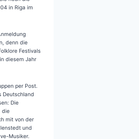
04 in Riga im
 Anmeldung
n, denn die
olklore Festivals
 in diesem Jahr
uppen per Post.
s Deutschland
en: Die
 die
h mit von der
llenstedt und
ive-Musiker.