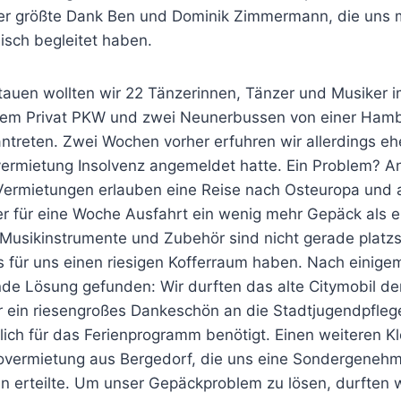
der größte Dank Ben und Dominik Zimmermann, die uns 
isch begleitet haben.
tauen wollten wir 22 Tänzerinnen, Tänzer und Musiker im
inem Privat PKW und zwei Neunerbussen von einer Ham
treten. Zwei Wochen vorher erfuhren wir allerdings ehe
ermietung Insolvenz angemeldet hatte. Ein Problem? An
Vermietungen erlauben eine Reise nach Osteuropa und
er für eine Woche Ausfahrt ein wenig mehr Gepäck als e
, Musikinstrumente und Zubehör sind nicht gerade platz
s für uns einen riesigen Kofferraum haben. Nach einige
de Lösung gefunden: Wir durften das alte Citymobil de
 ein riesengroßes Dankeschön an die Stadtjugendpfleg
lich für das Ferienprogramm benötigt. Einen weiteren 
tovermietung aus Bergedorf, die uns eine Sondergenehm
en erteilte. Um unser Gepäckproblem zu lösen, durften