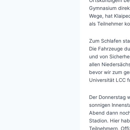
Ortskundigem bet
Gymnasium direkt
Wege, hat Klaipe
als Teilnehmer k
Zum Schlafen sta
Die Fahrzeuge dur
und von Sicherhe
allen Niedersächs
bevor wir zum g
Universität LCC f
Der Donnerstag wa
sonnigen Innenst
Abend dann noch 
Stadion. Hier ha
Teilnehmern, Off