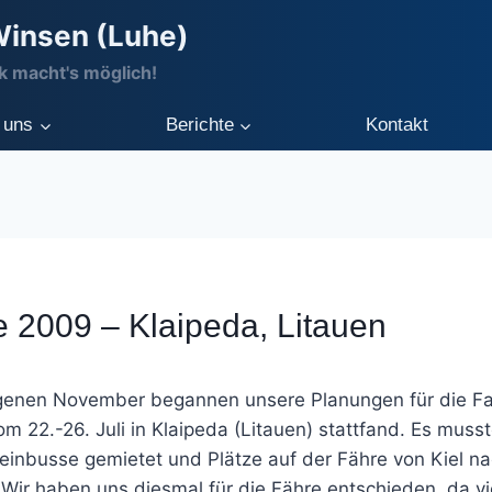
Winsen (Luhe)
 macht's möglich!
 uns
Berichte
Kontakt
 2009 – Klaipeda, Litauen
enen November begannen unsere Planungen für die Fah
m 22.-26. Juli in Klaipeda (Litauen) stattfand. Es muss
einbusse gemietet und Plätze auf der Fähre von Kiel n
Wir haben uns diesmal für die Fähre entschieden, da vi