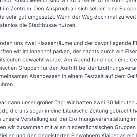
reut. Anschließend sind wir zu unserer Unterkunft gefa
 im Zentrum. Den Anspruch an sich selber, eine Europ
da sehr gut umgesetzt. Wenn der Weg doch mal zu weit
ostenlos die Stadtbusse nutzen.
nden uns zwei Klassenräume und der davor liegende Fl
ften wir im Innenhof parken, der nachts durch ein Eise
itsleuten bewacht wurde. Am Abend fand noch eine Ge
ischen Gruppen für den Auftritt bei der Eröffnungsveran
emeinsamen Abendessen in einem Festzelt auf dem Gel
uhren.
r dann unser großer Tag: Wir hatten zwei 30 Minuten Au
adt, die uns sogar in eine Litauische Zeitung gebracht
unsere Vorstellung auf der Eröffnungsveranstaltung 
ben wir zusammen mit allen niedersächsischen Gruppe
iziellen und den begeisterten Einwohnern Klaipedas ei