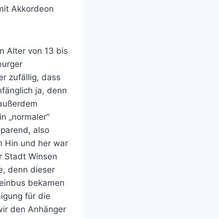
mit Akkordeon
 Alter von 13 bis
burger
r zufällig, dass
fänglich ja, denn
 außerdem
in „normaler“
sparend, also
m Hin und her war
r Stadt Winsen
e, denn dieser
Kleinbus bekamen
igung für die
 wir den Anhänger